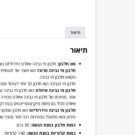
תיאור
תיאור
סוג חלבון:
חלבון מי גבינה איזולט הידרוליזט (Hydrolyzed Whey Protein Isolate)
חלבון מי גבינה מרוכז
הוא תוצר של תעשיית ה
הקזאין וחלבון מי גבינה.
חלבון מי הגבינה הוא חלבון קל יותר לעיכול וס
חלבון מי גבינה איזולט
הוא חלבון מי גבינה שע
אחר. ספיגתו של חלבון מי גבינה איזולט מהירה י
איזולט מכיל גם פחות מיקרונוטריינטים (כמו לקטו
חלבון מי גבינה הידרוליזט
הוא חלבון שמקורו 
פירוק והוא מתעכל במהירות רבה יותר (מצד שני,
כמות חלבון במנת הגשה:
30 גרם.
כמות קלוריות במנת הגשה:
140 קלוריות.