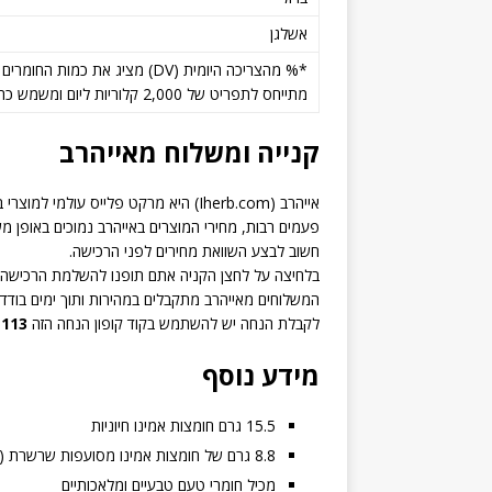
אשלגן
*% מהצריכה היומית (DV) מציג א
מתייחס לתפריט של 2,000 קלוריות ליום ומשמש כהנחיה תזונתית כללית.
קנייה ומשלוח מאייהרב
אייהרב (Iherb.com) היא מרקט פלייס עולמי למוצרי בריאות ותוספי תזונה.
פעמים רבות, מחירי המוצרים באייהרב נמוכים באופן מ
חשוב לבצע השוואת מחירים לפני הרכישה.
בלחיצה על לחצן הקניה אתם תופנו להשלמת הרכישה 
המשלוחים מאייהרב מתקבלים במהירות ותוך ימים בודדי
לקבלת הנחה יש להשתמש בקוד קופון הנחה הזה
113
מידע נוסף
15.5 גרם חומצות אמינו חיוניות
8.8 גרם של חומצות אמינו מסועפות שרשרת (BCAA)
מכיל חומרי טעם טבעיים ומלאכותיים