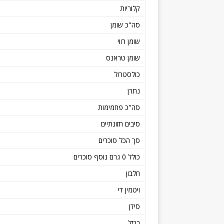
קלוריות
סה"כ שומן
שומן רווי
שומן טראנס
כולסטרול
נתרן
סה"כ פחמימות
סיבים תזונתיים
סך הכל סוכרים
כולל 0 גרם נוסף סוכרים
חלבון
ויטמין די
סידן
ברזל