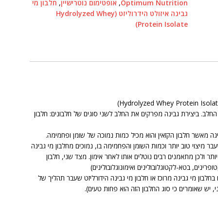
Optimum Nutrition
,
אופטימום נוטרישיין
,
חלבון מי
גבינה איזולט הידרוליזט (Hydrolyzed Whey
Protein Isolate)
חלב. ביצירת גבינה מפרקים את החלב לשני סוגים של חלבונים: חלבון
פיגה מאשר חלבון הקזאין והוא מכיל כמות נמוכה של שומן ופחמימה.
בר מיצוי טוב יותר וכמות השומן והפחמימה בו, נמוכים מחלבון מי גבינה
ותר ולכן מתאמנים רבים נוטלים אותו לאחר אימון. מצד שני, חלבון
פרינים, בטא-לקטוגלובולינים ואימונוגלובולינים)
בחלבון מי גבינה מרוכז או חלבון מי גבינה הידורליזט שעבר תהליך של
 יש שאומרים כי סוג החלבון הזה הוא פחות טעים).