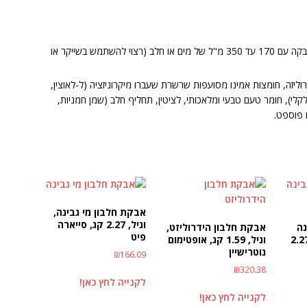
יש לערבב היטב (כ-30 שניות) כף מדידה של אבקה עם 170 עד 350 מ"ל של מים או חלב (רצוי להשתמש בשייקר או
וליזה, חומצות אמינו מסועפות שרשרת שעברו מיקרוניזציה (ל-לאוצין,
אלקלי), חומר טעם טבעי ומלאכותי, לציטין, תחליף חלב (שמן חמניות,
 פוספט.
אבקת חלבון מי גבינה,
וניל, 2.27 קג, סייארה
נה
אבקת חלבון הידרוליזט,
פיט
ולט, ללא טעם, 2.27
וניל, 1.59 קג, אופטימום
נוטרישיין
₪
166.09
₪
320.38
לקנייה לחץ כאן!
לקנייה לחץ כאן!