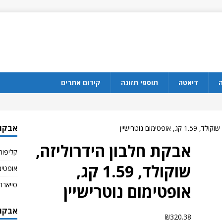
ה
דיאטה
תוספי תזונה
קידום אתרים
אבקות
פטימום נוטרישיין
אבקת חלבון הידרוליזה,
קליפורנ
שוקולד, 1.59 קג,
אופטימו
סייארה
אופטימום נוטרישיין
אבקות
₪
320.38