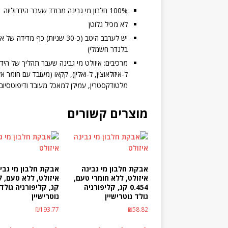
100% חלבון מי גבינה מבודד שעבר הידרוליזה
לא מכיל גלוטן
בלנדר חשמלי)
מרכיבים: איזולט מי גבינה שעבר תהליך של הידר
ל-איזולאוצין, ל-ואלין), קקאו (מעובד עם חומר 
מלטודקסטרין, עמילן למאכל מעובד ודיפוטסיום
מוצרים קשורים
אבקת חלבון מי גבינה
אבקת חלבון מי גבי
איזולט, ללא חומרי טעם,
איז
0.454 קג, קליפורניה
קג, קליפורניה גולד
גולד נוטרישיין
נוטרישיין
₪
193.77
₪
58.82