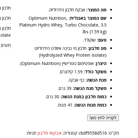
חלבון מ
סוג המוצר:
אבקת חלבון הידרוליזה.
שם המוצר באנגלית:
Optimum Nutrition,
חלבון מי 
Platinum Hydro Whey, Turbo Chocolate, 3.5
lbs (1.59 kg).
olate)
טעם:
שוקולד.
תערובת
סוג חלבון:
חלבון מי גבינה איזולט הידרוליזט
(Hydrolyzed Whey Protein Isolate)
היצרן:
אופטימום נוטרישיין (Optimum Nutrition).
משקל כולל:
1.59 קילוגרם.
מנת הגשה:
כף אבקה.
משקל מנת הגשה:
39 גרם.
כמות חלבון במנת הגשה:
30 גרם.
כמות מנות הגשה:
41 מנות.
לקנייה לחץ כאן!
מק"ט:
cbdf9558d516
קטגוריה:
אבקות חלבון
תגיות: